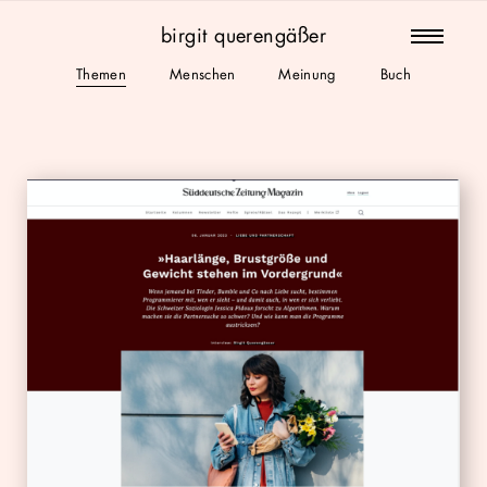
arbeit
birgit querengäßer
kontakt
Themen
Menschen
Meinung
Buch
profil
pdf