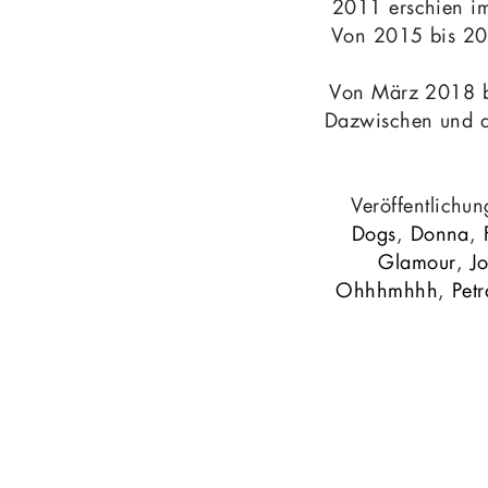
2011 erschien im
Von 2015 bis 201
Von März 2018 bi
Dazwischen und ak
Veröffentlichu
Dogs
,
Donna
,
Glamour
,
Jo
Ohhhmhhh
,
Petr