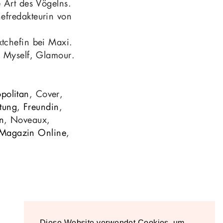
 Art des Vögelns.
efredakteurin von
tchefin bei Maxi.
, Myself, Glamour.
politan
, Cover,
itung
,
Freundin
,
n
, Noveaux,
 Magazin Online
,
Diese Website verwendet Cookies, um