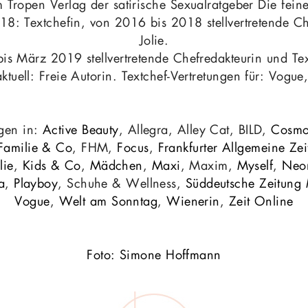
 Tropen Verlag der satirische Sexualratgeber Die feine
8: Textchefin, von 2016 bis 2018 stellvertretende Ch
Jolie.
s März 2019 stellvertretende Chefredakteurin und Tex
tuell: Freie Autorin. Textchef-Vertretungen für: Vogue
ngen in:
Active Beauty
, Allegra, Alley Cat, BILD,
Cosmo
Familie & Co
, FHM,
Focus
,
Frankfurter Allgemeine Ze
lie
,
Kids & Co
,
Mädchen
,
Maxi
, Maxim,
Myself
,
Neo
a
,
Playboy
, Schuhe & Wellness,
Süddeutsche Zeitung
Vogue
,
Welt am Sonntag
,
Wienerin
,
Zeit Online
Foto: Simone Hoffmann